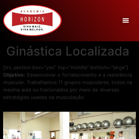
Ginástica Localizada
[trx_section box=”yes” top=”middle” bottom=”large”]
Objetivo:
Desenvolver o fortalecimento e a resistência
muscular. Trabalhamos 11 grupos musculares, todos na
mesma aula ou fracionados por meio de diversas
estratégias usadas na musculação.